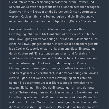
Hierdurch werden Verbindungen zwischen Ihrem Browser und
Servern von Dritten hergestellt und es können personenbezogene
Daten von Ihrem Browser an die Server von Dritten übermittelt
werden. Cookies, ähnliche Technologien und die Einbindung von
externen Inhalten werden nachfolgend als „Dienste“ bezeichnet.
Um diese Dienste nutzen zu können, benötigen wir Ihre
Einwilligung. Mit einem Klick auf "Alle akzeptieren" erteilen Sie
Ihre Einwilligung zur Verwendung aller Dienste. Sie können auch
Audi Pflegemitteltasche
einzelne Einwilligungen erteilen, indem Sie die Schieberegler für
jede Cookie-Kategorie einzeln anklicken und diese Einstellungen
Sommer
durch Klicken auf "Einstellungen speichern und fortfahren"
speichern. Falls Sie keinen der Schieberegler anklicken, werden
Damit Ihr Audi auch im Sommer glänzt: die
nur die notwendigen Cookies (z. B. der Ensighten Privacy
passende Pflege in einer Tasche.
Manager, unser Einwilligungsmanagementtool) verwendet. Sie
sind nicht gesetzlich verpflichtet, in die Verwendung von Cookies
Zur Audi Shopping World
einzuwilligen, aber wenn Sie Ihre Einwilligung nicht erteilen,
können Sie bestimmte unserer Dienste möglicherweise nicht
nutzen. Sie können Ihre Cookie-Einstellungen anhand der unten
aufgeführten Kategorien von Cookies verwalten. Sie können Ihre
Einwilligung jederzeit mit Wirkung zum Zeitpunkt des Widerrufs
widerrufen. Für den Widerruf der Einwilligung beachten Sie bitte
die "Cookie-Einstellungen" in der Fußzeile der Webseite. Weitere