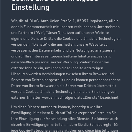
Einstellung
Probefahrt vereinbaren
Wir, die AUDI AG, Auto-Union-Straße 1, 85057 Ingolstadt, allein
oder in Zusammenarbeit mit unseren verbundenen Unternehmen
und Partnern ("Wir", "Unser"), nutzen auf unserer Website
eigene und Dienste Dritter, die Cookies und ähnliche Technologien
verwenden ("Dienste"), die uns helfen, unsere Website zu
Audi Zentrum Regensburg
verbessern, den Datenverkehr und die Nutzung zu analysieren
und auf Ihre Interessen zugeschnittene Inhalte anzuzeigen,
Zweigbetrieb der Jepsen
einschließlich personalisierter Werbung. Zudem binden wir
Betriebs GmbH & Co. KG
externe Inhalte ein, um Ihnen diese Inhalte anzuzeigen.
Hierdurch werden Verbindungen zwischen Ihrem Browser und
Servern von Dritten hergestellt und es können personenbezogene
Autoverkauf
Servicepartner
Daten von Ihrem Browser an die Server von Dritten übermittelt
Audi Gebrauchtwagen :plus
e-tron
R8 Verkaufspartner
werden. Cookies, ähnliche Technologien und die Einbindung von
externen Inhalten werden nachfolgend als „Dienste“ bezeichnet.
Service R8
Um diese Dienste nutzen zu können, benötigen wir Ihre
Einwilligung. Mit einem Klick auf "Alle akzeptieren" erteilen Sie
Ihre Einwilligung zur Verwendung aller Dienste. Sie können auch
einzelne Einwilligungen erteilen, indem Sie die Schieberegler für
jede Cookie-Kategorie einzeln anklicken und diese Einstellungen