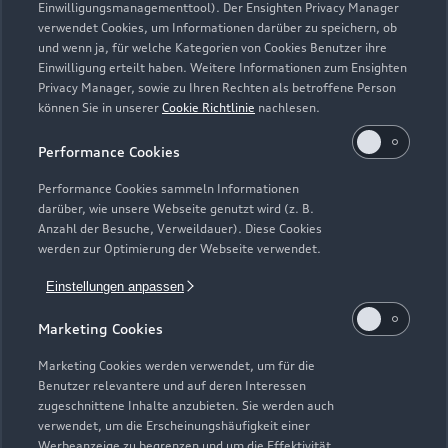
Einwilligungsmanagementtool). Der Ensighten Privacy Manager
Öffnungszeiten
verwendet Cookies, um Informationen darüber zu speichern, ob
und wenn ja, für welche Kategorien von Cookies Benutzer ihre
Einwilligung erteilt haben. Weitere Informationen zum Ensighten
Privacy Manager, sowie zu Ihren Rechten als betroffene Person
Service
können Sie in unserer
Cookie Richtlinie
nachlesen.
Geschlossen
,
öffnet am
Montag 07:30
Performance Cookies
Teile & Zubehörverkauf
Performance Cookies sammeln Informationen
Geschlossen
,
öffnet am
Montag 07:30
darüber, wie unsere Webseite genutzt wird (z. B.
Anzahl der Besuche, Verweildauer). Diese Cookies
werden zur Optimierung der Webseite verwendet.
Verkauf
Geschlossen
,
öffnet am
Montag 08:00
Einstellungen anpassen
Marketing Cookies
Marketing Cookies werden verwendet, um für die
Benutzer relevantere und auf deren Interessen
zugeschnittene Inhalte anzubieten. Sie werden auch
verwendet, um die Erscheinungshäufigkeit einer
Werbeanzeige zu begrenzen und um die Effektivität