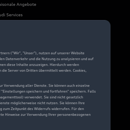
aisonale Angebote
di Services
arantie
di digital services
yAudi
nern ("Wir", "Unser"), nutzen auf unserer Website
 den Datenverkehr und die Nutzung zu analysieren und auf
hnen diese Inhalte anzuzeigen. Hierdurch werden
die Server von Dritten übermittelt werden. Cookies,
 zur Verwendung aller Dienste. Sie können auch einzelne
f "Einstellungen speichern und fortfahren" speichern. Falls
nagementtool) verwendet. Sie sind nicht gesetzlich
Dienste möglicherweise nicht nutzen. Sie können Ihre
ng zum Zeitpunkt des Widerrufs widerrufen. Für den
nkrete Hinweise zur Verwendung Ihrer personenbezogenen