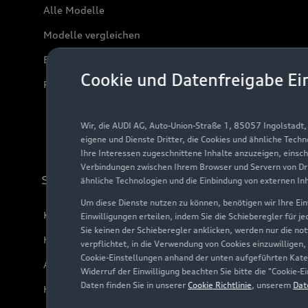
Alle Modelle
Modelle vergleichen
Elektromodelle
Cookie und Datenfreigabe Ei
Plug-in-Hybride
Wir, die AUDI AG, Auto-Union-Straße 1, 85057 Ingolstadt
eigene und Dienste Dritter, die Cookies und ähnliche Tech
Ihre Interessen zugeschnittene Inhalte anzuzeigen, einsc
Verbindungen zwischen Ihrem Browser und Servern von Dri
Support
ähnliche Technologien und die Einbindung von externen In
Um diese Dienste nutzen zu können, benötigen wir Ihre Einw
Kundenservice
Einwilligungen erteilen, indem Sie die Schieberegler für j
Sie keinen der Schieberegler anklicken, werden nur die no
Händlersuche
verpflichtet, in die Verwendung von Cookies einzuwilligen,
Cookie-Einstellungen anhand der unten aufgeführten Kateg
Audi Code
Widerruf der Einwilligung beachten Sie bitte die "Cookie
Daten finden Sie in unserer
Cookie Richtlinie
, unserem
Dat
Häufige Fragen (FAQ)