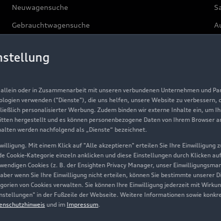
Neuwagensuche
S
Gebrauchtwagensuche
Au
Gebrauchtwagen
G
nstellung
Finanzierung
Au
Aktionen & Angebote
m
, allein oder in Zusammenarbeit mit unseren verbundenen Unternehmen und Part
Geschäftskunden
nologien verwenden ("Dienste"), die uns helfen, unsere Website zu verbessern,
hließlich personalisierter Werbung. Zudem binden wir externe Inhalte ein, um I
tten hergestellt und es können personenbezogene Daten von Ihrem Browser an 
Über Audi
halten werden nachfolgend als „Dienste“ bezeichnet.
illigung. Mit einem Klick auf "Alle akzeptieren" erteilen Sie Ihre Einwilligung
Unternehmen
ede Cookie-Kategorie einzeln anklicken und diese Einstellungen durch Klicken au
twendigen Cookies (z. B. der Ensighten Privacy Manager, unser Einwilligungsma
Karriere
 aber wenn Sie Ihre Einwilligung nicht erteilen, können Sie bestimmte unserer 
orien von Cookies verwalten. Sie können Ihre Einwilligung jederzeit mit Wirku
Investor Relations
-Einstellungen" in der Fußzeile der Webseite. Weitere Informationen sowie ko
enschutzhinweis
und im
Impressum
.
Presse & Media Center